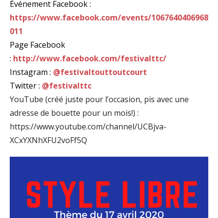
Événement Facebook :
https://www.facebook.com/events/1067640406968
011
Page Facebook
:
http://www.facebook.com/festivalttc/
Instagram :
@
festivaltouttoutcourt
Twitter :
@festivalttc
YouTube (créé juste pour l’occasion, pis avec une
adresse de bouette pour un mois!) :
https://www.youtube.com/channel/UCBjva-
XCxYXNhXFU2voFf5Q