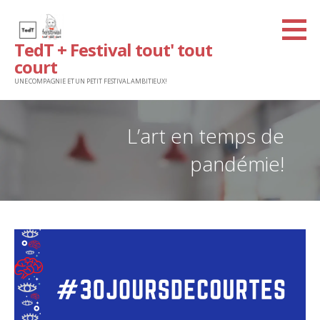
Passer
au
TedT + Festival tout' tout
contenu
court
UNE COMPAGNIE ET UN PETIT FESTIVAL AMBITIEUX!
L’art en temps de
pandémie!