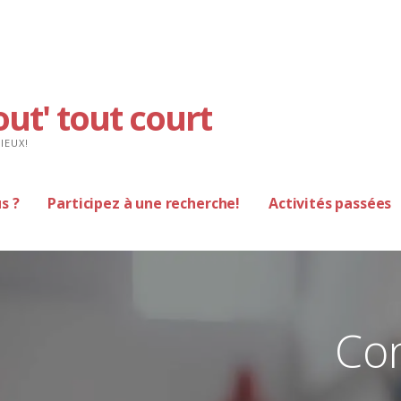
out' tout court
IEUX!
s ?
Participez à une recherche!
Activités passées
Co