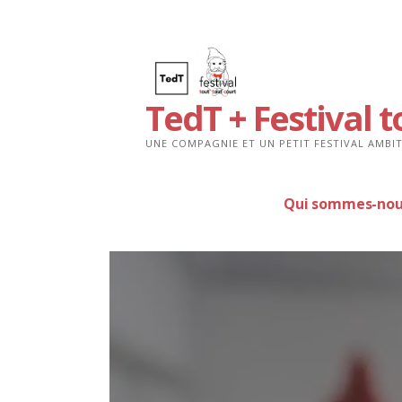
Passer
au
contenu
TedT + Festival t
UNE COMPAGNIE ET UN PETIT FESTIVAL AMBIT
Qui sommes-nou