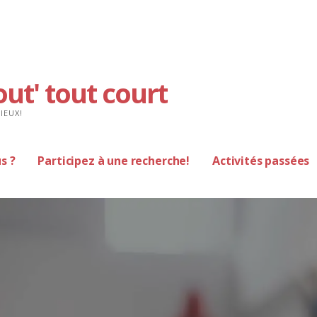
out' tout court
IEUX!
s ?
Participez à une recherche!
Activités passées