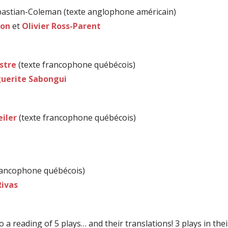
ebastian-Coleman (texte anglophone américain)
on
et
Olivier Ross-Parent
estre
(texte francophone québécois)
uerite Sabongui
iler
(texte francophone québécois)
rancophone québécois)
Rivas
to a reading of 5 plays… and their translations! 3 plays in th