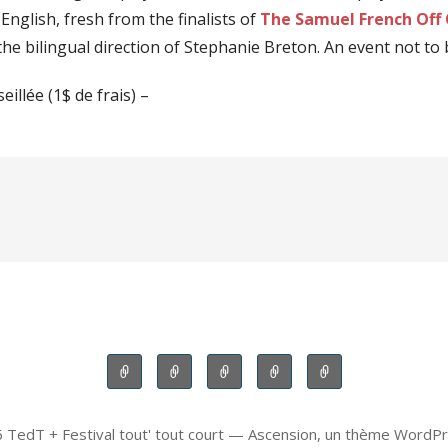
English, fresh from the finalists of
The Samuel French Off 
he bilingual direction of Stephanie Breton. An event not to 
eillée (1$ de frais) –
PARTICIPEZ À UNE RECHERCHE!
 TedT + Festival tout' tout court — Ascension, un thème WordP