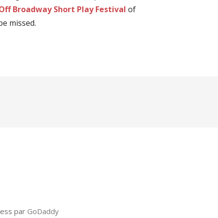
Off Broadway Short Play Festival
of
be missed.
ress par
GoDaddy