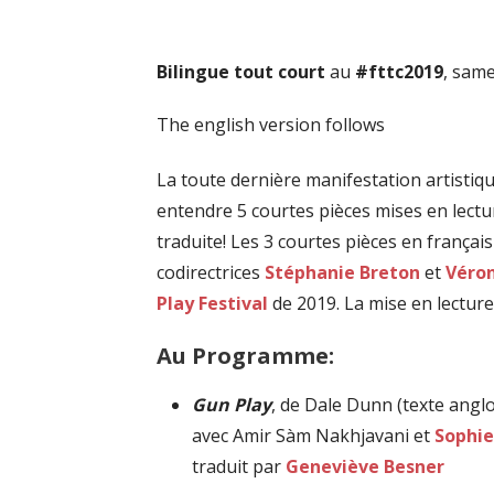
Bilingue tout court
au
#fttc2019
, same
The english version follows
La toute dernière manifestation artistiqu
entendre 5 courtes pièces mises en lectur
traduite! Les 3 courtes pièces en françai
codirectrices
Stéphanie Breton
et
Véro
Play Festival
de 2019. La mise en lecture 
Au Programme:
Gun Play
, de Dale Dunn (texte ang
avec Amir Sàm Nakhjavani et
Sophie
traduit par
Geneviève Besner