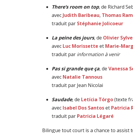
There’s room on top
, de Richard S
avec
Judith Baribeau
,
Thomas Ram
traduit par
Stéphanie Jolicoeur
La peine des jours
, de
Olivier Sylv
avec
Luc Morissette
et
Marie-Marg
traduit par
information à venir
Pas si grande que ça
, de
Vanessa Se
avec
Natalie Tannous
traduit par Jean Nicolai
Saudade
, de
Letícia Tórgo
(texte f
avec
Isabel Dos Santos
et
Patricia 
traduit par
Patricia Légaré
Bilingue tout court is a chance to assist 