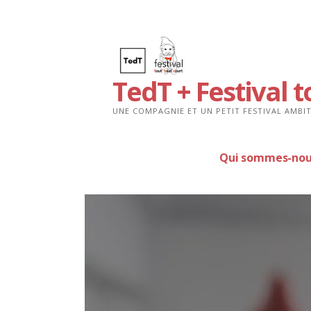
Passer
au
contenu
TedT + Festival t
UNE COMPAGNIE ET UN PETIT FESTIVAL AMBIT
Qui sommes-nou